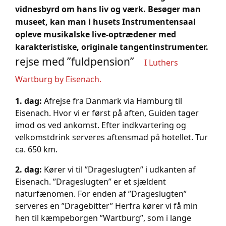
vidnesbyrd om hans liv og værk. Besøger man
museet, kan man i husets Instrumentensaal
opleve musikalske live-optrædener med
karakteristiske, originale tangentinstrumenter.
rejse med ”fuldpension”
I Luthers
Wartburg by Eisenach.
1. dag:
Afrejse fra Danmark via Hamburg til
Eisenach. Hvor vi er først på aften, Guiden tager
imod os ved ankomst. Efter indkvartering og
velkomstdrink serveres aftensmad på hotellet. Tur
ca. 650 km.
2. dag:
Kører vi til ”Drageslugten” i udkanten af
Eisenach. ”Drageslugten” er et sjældent
naturfænomen. For enden af ”Drageslugten”
serveres en ”Dragebitter” Herfra kører vi få min
hen til kæmpeborgen ”Wartburg”, som i lange