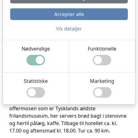
Accepter alle
Vis detaljer
Nødvendige
Funktionelle
der er elevator op og ned. Herefter kører vi til
middelalderbyen Muhlhausen hvor vi spiser
frokost.
Her bliver der lejlighed til at gå på den
Statistiske
Marketing
gamle bymur. Vi fortsætter til Tysklands Midtpunkt
hvor vi sammen med 1 snaps får udleveret et
Midtpunktscertifikat. Samme sted ligger
offermosen som er Tysklands ældste
frilandsmuseum, her servers brød bagt i stenovne
og hertil pålæg, kaffe. Tilbage til hotellet ca. kl.
17.00 og aftensmad kl. 18.00. Tur ca. 90 km.