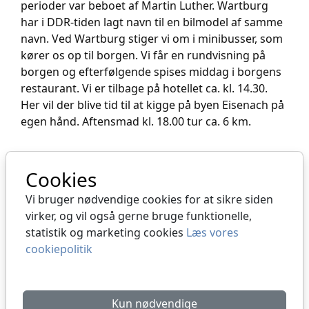
perioder var beboet af Martin Luther. Wartburg
har i DDR-tiden lagt navn til en bilmodel af samme
navn. Ved Wartburg stiger vi om i minibusser, som
kører os op til borgen. Vi får en rundvisning på
borgen og efterfølgende spises middag i borgens
restaurant. Vi er tilbage på hotellet ca. kl. 14.30.
Her vil der blive tid til at kigge på byen Eisenach på
egen hånd. Aftensmad kl. 18.00 tur ca. 6 km.
3. dag:
Besøg i ”Hainich-Nationalpark” hvor vi kan
Cookies
opleve en såkaldt ”Baumkronenpfad” der oversat
betyder ”Trætop vandring” på gangsikre stier i
Vi bruger nødvendige cookies for at sikre siden
toppen af de høje træer med udsigt over den
virker, og vil også gerne bruge funktionelle,
smukke natur fra oven.
statistik og marketing cookies
Læs vores
cookiepolitik
Kun nødvendige