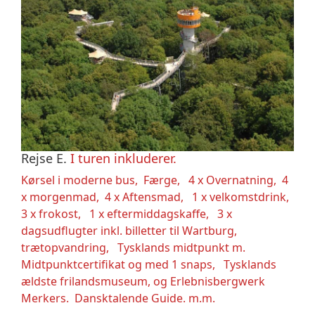
Rejse E.
I turen inkluderer.
Kørsel i moderne bus, Færge, 4 x Overnatning, 4
x morgenmad, 4 x Aftensmad, 1 x velkomstdrink,
3 x frokost, 1 x eftermiddagskaffe, 3 x
dagsudflugter inkl. billetter til Wartburg,
trætopvandring, Tysklands midtpunkt m.
Midtpunktcertifikat og med 1 snaps, Tysklands
ældste frilandsmuseum, og Erlebnisbergwerk
Merkers. Dansktalende Guide. m.m.