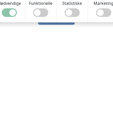
Kontakt os gerne hvis I har ønsker
ødvendige
Funktionelle
Statistiske
Marketin
KONTAKT OS